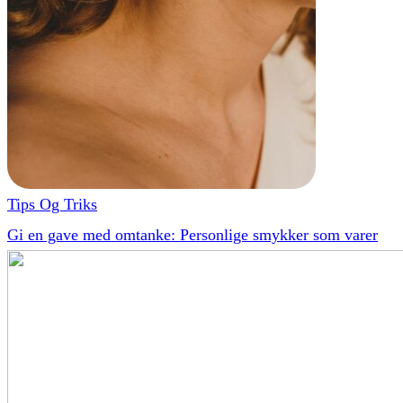
Tips Og Triks
Gi en gave med omtanke: Personlige smykker som varer