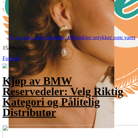
Gi en gave med omtanke: Personlige smykker som varer
15/09/2023
Forbruk
Kjøp av BMW
Reservedeler: Velg Riktig
Kategori og Pålitelig
Distributør