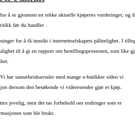
r for å se gjennom en rekke aktuelle kjøperes vurderinger, og d
ritikk før du handler .
nger for å få innsikt i internettselskapets pålitelighet. I tille
ighet til å gi en rapport om bestillingsprosessen, som like g
shet.
r. Vi har samarbeidsavtaler med mange e-butikker siden vi
isjon dersom den besøkende vi videresender gjør et kjøp.
ttes jevnlig, men det tas forbehold om endringer som er
ormasjonen som ble brukt.