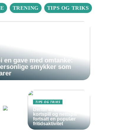
IE
TRENING
TIPS OG TRIKS
i en gave med omtanke:
ersonlige smykker som
arer
TIPS OG TRIKS
Derfor er enkle
kortspill og nettspill
fortsatt en populær
fritidsaktivitet