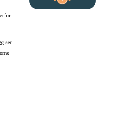
erfor
gg ser
jerne