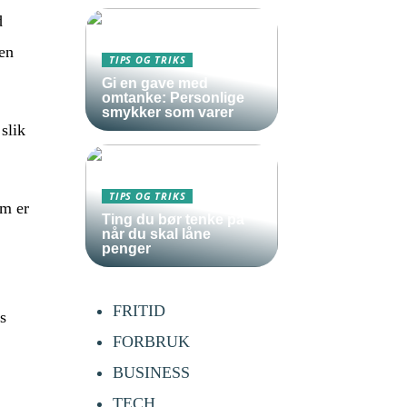
d
oen
TIPS OG TRIKS
Gi en gave med
omtanke: Personlige
smykker som varer
slik
TIPS OG TRIKS
om er
Ting du bør tenke på
når du skal låne
penger
FRITID
s
FORBRUK
BUSINESS
TECH