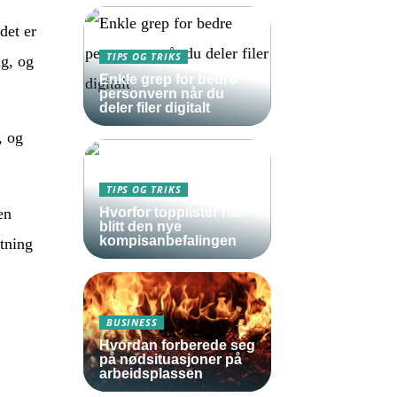
det er
TIPS OG TRIKS
ig, og
Enkle grep for bedre
personvern når du
deler filer digitalt
, og
TIPS OG TRIKS
Hvorfor topplister har
en
blitt den nye
kompisanbefalingen
ktning
BUSINESS
Hvordan forberede seg
på nødsituasjoner på
arbeidsplassen