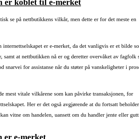
 er koblet til e-merket
tisk se på nettbutikkens vilkår, men dette er for det meste en
 internettselskapet er e-merket, da det vanligvis er et bilde s
r, samt at nettbutikken nå er og deretter overvåket av fagfolk
od snarvei for assistanse når du støter på vanskeligheter i pro
 de mest vitale vilkårene som kan påvirke transaksjonen, for
ttselskapet. Her er det også avgjørende at du fortsatt beholder
d kan vitne om handelen, uansett om du handler jente eller gutt
 er e-merket