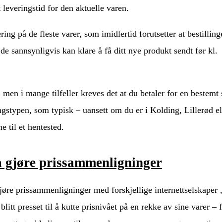
leveringstid for den aktuelle varen.
ng på de fleste varer, som imidlertid forutsetter at bestilling
t de sannsynligvis kan klare å få ditt nye produkt sendt før kl.
t, men i mange tilfeller kreves det at du betaler for en bestemt
ingstypen, som typisk – uansett om du er i Kolding, Lillerød el
e til et hentested.
 å gjøre prissammenligninger
gjøre prissammenligninger med forskjellige internettselskaper 
litt presset til å kutte prisnivået på en rekke av sine varer – 