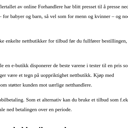
rtallet av online Forhandlere har blitt presset til å presse ne
 – for babyer og barn, så vel som for menn og kvinner – og n
enkelte nettbutikker for tilbud før du fullfører bestillingen, 
lle en e-butikk disponerer de beste varene i tester til en pris s
nger være et tegn på uoppriktighet nettbutikk. Kjøp med
 som støtter kunden mot uærlige netthandlere.
obilbetaling. Som et alternativ kan du bruke et tilbud som f.ek
tale ned betalingen over en periode.