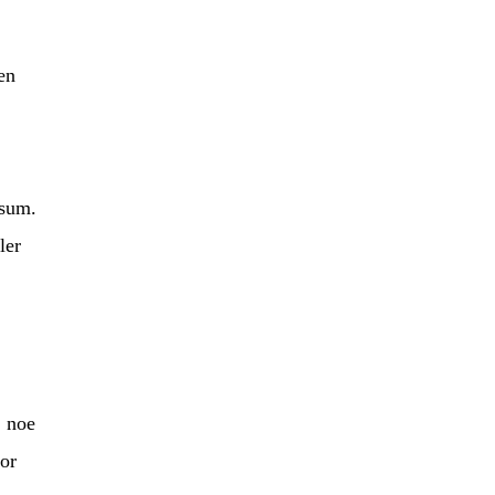
en
 sum.
ler
, noe
for