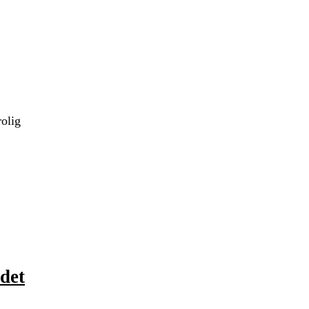
rolig
det