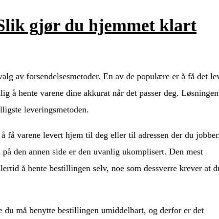
Slik gjør du hjemmet klart
tvalg av forsendelsesmetoder. En av de populære er å få det le
ulig å hente varene dine akkurat når det passer deg. Løsningen
illigste leveringsmetoden.
 få varene levert hjem til deg eller til adressen der du jobber
n på den annen side er den uvanlig ukomplisert. Den mest
lertid å hente bestillingen selv, noe som dessverre krever at d
.
le du må benytte bestillingen umiddelbart, og derfor er det