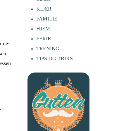
KLÆR
FAMILIE
HJEM
FERIE
om e-
TRENING
 som
TIPS OG TRIKS
sessen
.