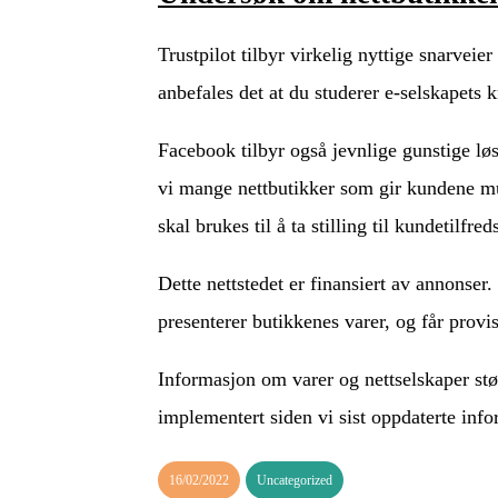
Trustpilot tilbyr virkelig nyttige snarveie
anbefales det at du studerer e-selskapets k
Facebook tilbyr også jevnlige gunstige løsni
vi mange nettbutikker som gir kundene mul
skal brukes til å ta stilling til kundetilfred
Dette nettstedet er finansiert av annonse
presenterer butikkenes varer, og får prov
Informasjon om varer og nettselskaper stø
implementert siden vi sist oppdaterte inf
16/02/2022
Uncategorized