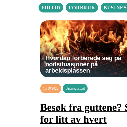
FRITID
FORBRUK
BUSINES
Hvordan forberede seg på
nødsituasjoner på
arbeidsplassen
16/10/2022
Uncategorized
Besøk fra guttene? 
for litt av hvert