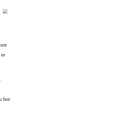
vert
 er
.
u bor