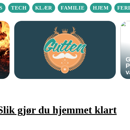
S
TECH
KLÆR
FAMILIE
HJEM
FER
G
P
v
Slik gjør du hjemmet klart