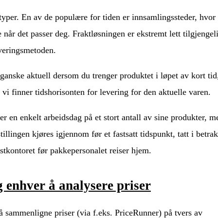
styper. En av de populære for tiden er innsamlingssteder, hvor 
 når det passer deg. Fraktløsningen er ekstremt lett tilgjengel
leveringsmetoden.
ganske aktuell dersom du trenger produktet i løpet av kort tid
 vi finner tidshorisonten for levering for den aktuelle varen.
er en enkelt arbeidsdag på et stort antall av sine produkter, m
tillingen kjøres igjennom før et fastsatt tidspunkt, tatt i betra
stkontoret før pakkepersonalet reiser hjem.
g enhver å analysere priser
 å sammenligne priser (via f.eks. PriceRunner) på tvers av