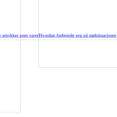
e smykker som varer
Hvordan forberede seg på nødsituasjoner