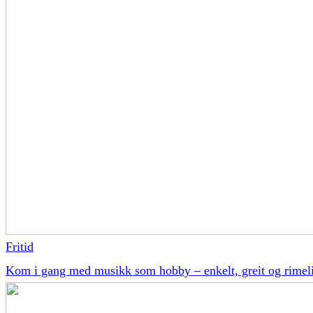
Fritid
Kom i gang med musikk som hobby – enkelt, greit og rimel