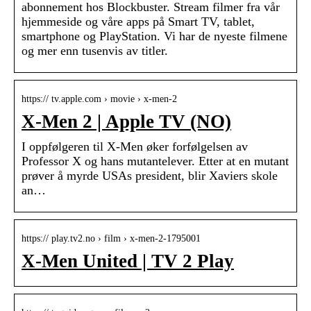
abonnement hos Blockbuster. Stream filmer fra vår
hjemmeside og våre apps på Smart TV, tablet,
smartphone og PlayStation. Vi har de nyeste filmene
og mer enn tusenvis av titler.
https:// tv.apple.com › movie › x-men-2
X-Men 2 | Apple TV (NO)
I oppfølgeren til X-Men øker forfølgelsen av
Professor X og hans mutantelever. Etter at en mutant
prøver å myrde USAs president, blir Xaviers skole
an…
https:// play.tv2.no › film › x-men-2-1795001
X-Men United | TV 2 Play