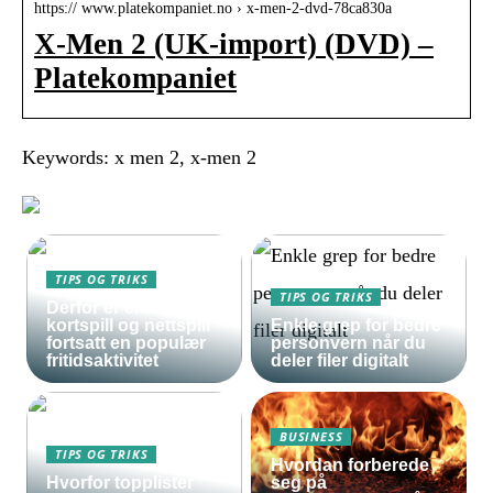
https:// www.platekompaniet.no › x-men-2-dvd-78ca830a
X-Men 2 (UK-import) (DVD) –
Platekompaniet
Keywords: x men 2, x-men 2
TIPS OG TRIKS
TIPS OG TRIKS
Derfor er enkle
kortspill og nettspill
Enkle grep for bedre
fortsatt en populær
personvern når du
fritidsaktivitet
deler filer digitalt
BUSINESS
TIPS OG TRIKS
Hvordan forberede
Hvorfor topplister
seg på