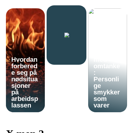
Gi en
gave
Hvordan
med
forbered
omtanke
e seg på
:
nødsitua
Personli
sjoner
ge
på
smykker
arbeidsp
som
lassen
varer