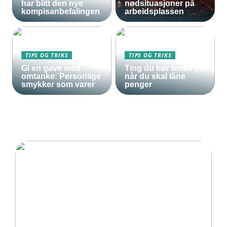
har blitt den nye
nødsituasjoner på
kompisanbefalingen
arbeidsplassen
TIPS OG TRIKS
TIPS OG TRIKS
Gi en gave med
Ting du bør tenke på
omtanke: Personlige
når du skal låne
smykker som varer
penger