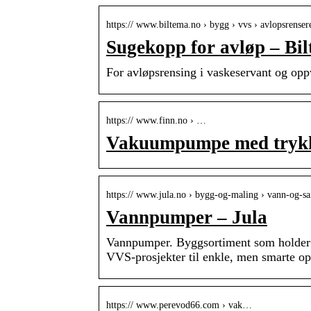
https:// www.biltema.no › bygg › vvs › avlopsrenser
Sugekopp for avløp – Bi
For avløpsrensing i vaskeservant og op
https:// www.finn.no › …
Vakuumpumpe med trykkm
https:// www.jula.no › bygg-og-maling › vann-og-sa
Vannpumper – Jula
Vannpumper. Byggsortiment som holder t
VVS-prosjekter til enkle, men smarte op
https:// www.perevod66.com › vak…