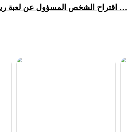
اقتراح الشخص المسؤول عن لعبة رياضية عباءة سمفونية النادي …