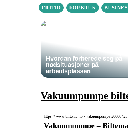
FRITID
FORBRUK
BUSINES
Hvordan forberede seg på
nødsituasjoner på
arbeidsplassen
Vakuumpumpe bilt
https:// www.biltema.no › vakuumpumpe-20000425
Vakuumpumpe – Biltema