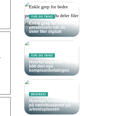
TIPS OG TRIKS
Enkle grep for bedre
personvern når du
deler filer digitalt
TIPS OG TRIKS
.
Hvorfor topplister har
blitt den nye
kompisanbefalingen
BUSINESS
Hvordan forberede seg
på nødsituasjoner på
arbeidsplassen