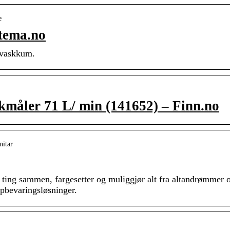
e
ltema.no
pvaskkum.
åler 71 L/ min (141652) – Finn.no
nitar
ing sammen, fargesetter og muliggjør alt fra altandrømmer 
pbevaringsløsninger.