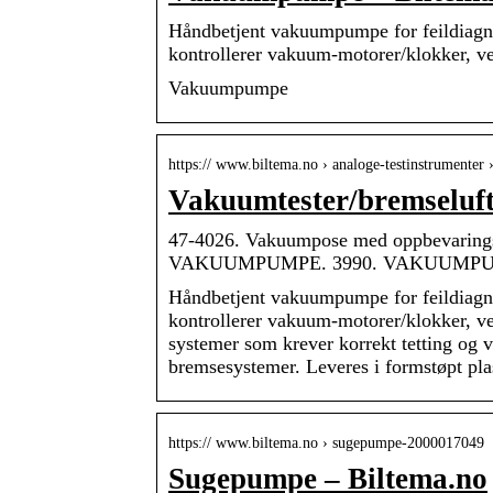
Håndbetjent vakuumpumpe for feildiagno
kontrollerer vakuum-motorer/klokker, ve
Vakuumpumpe
https:// www.biltema.no › analoge-testinstrumenter
Vakuumtester/bremseluft
47-4026. Vakuumpose med oppbevarings
VAKUUMPUMPE. 3990. VAKUUMPUMPE. 
Håndbetjent vakuumpumpe for feildiagno
kontrollerer vakuum-motorer/klokker, v
systemer som krever korrekt tetting og v
bremsesystemer. Leveres i formstøpt plas
https:// www.biltema.no › sugepumpe-2000017049
Sugepumpe – Biltema.no