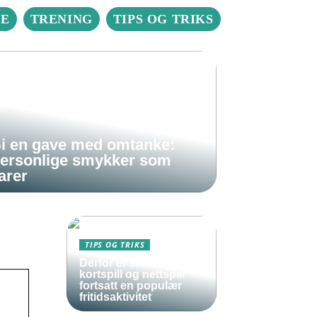
IE
TRENING
TIPS OG TRIKS
i en gave med omtanke:
ersonlige smykker som
arer
TIPS OG TRIKS
Derfor er enkle
kortspill og nettspill
fortsatt en populær
fritidsaktivitet