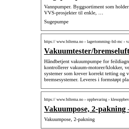
Vannpumper. Byggsortiment som holder t
VVS-prosjekter til enkle, …
Sugepumpe
https:// www.biltema.no › lagertomming–bil-mc ›
Vakuumtester/bremseluft
Håndbetjent vakuumpumpe for feildiagno
kontrollerer vakuum-motorer/klokker, v
systemer som krever korrekt tetting og v
bremsesystemer. Leveres i formstøpt plas
https:// www.biltema.no › oppbevaring › klesoppbev
Vakuumpose, 2-pakning 
Vakuumpose, 2-pakning