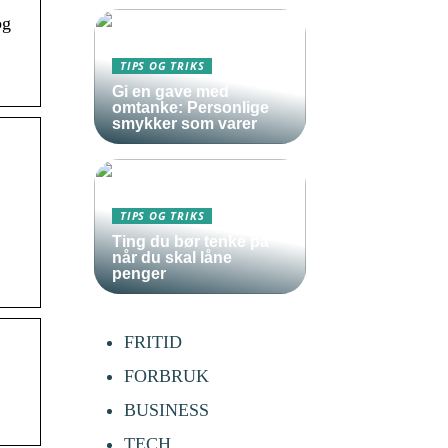
og
TIPS OG TRIKS
Gi en gave med
omtanke: Personlige
smykker som varer
TIPS OG TRIKS
Ting du bør tenke på
når du skal låne
penger
FRITID
FORBRUK
BUSINESS
TECH