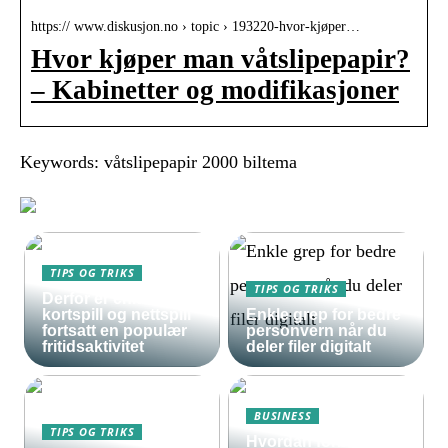
https:// www.diskusjon.no › topic › 193220-hvor-kjøper…
Hvor kjøper man våtslipepapir?
– Kabinetter og modifikasjoner
Keywords: våtslipepapir 2000 biltema
TIPS OG TRIKS
TIPS OG TRIKS
Derfor er enkle
kortspill og nettspill
Enkle grep for bedre
fortsatt en populær
personvern når du
fritidsaktivitet
deler filer digitalt
BUSINESS
TIPS OG TRIKS
Hvordan forberede