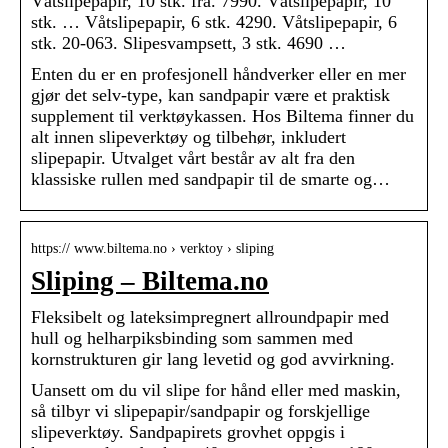
Våtslipepapir, 10 stk. fra. 7990. Våtslipepapir, 10
stk. … Våtslipepapir, 6 stk. 4290. Våtslipepapir, 6
stk. 20-063. Slipesvampsett, 3 stk. 4690 …
Enten du er en profesjonell håndverker eller en mer
gjør det selv-type, kan sandpapir være et praktisk
supplement til verktøykassen. Hos Biltema finner du
alt innen slipeverktøy og tilbehør, inkludert
slipepapir. Utvalget vårt består av alt fra den
klassiske rullen med sandpapir til de smarte og…
https:// www.biltema.no › verktoy › sliping
Sliping – Biltema.no
Fleksibelt og lateksimpregnert allroundpapir med
hull og helharpiksbinding som sammen med
kornstrukturen gir lang levetid og god avvirkning.
Uansett om du vil slipe for hånd eller med maskin,
så tilbyr vi slipepapir/sandpapir og forskjellige
slipeverktøy. Sandpapirets grovhet oppgis i