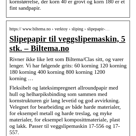
kornstørrelse, der korn 40 er grovt og korn 180 er et
fint sandpapir.
https:// www.biltema.no › verktoy › sliping › slipepapir-…
Slipepapir til veggslipemaskin, 5
stk. – Biltema.no
Rivner ikke like lett som Biltema/Clas sitt, og varer
lenger. Vi har følgende grits: 60 korning 120 korning
180 korning 400 korning 800 korning 1200
korning …
Fleksibelt og lateksimpregnert allroundpapir med
hull og helharpiksbinding som sammen med
kornstrukturen gir lang levetid og god avvirkning.
Velegnet for bearbeiding av både harde materialer,
for eksempel metall og harde treslag, og myke
materialer, for eksempel komposittmateriale, plast
og lakk. Passer til veggslipemaskin 17-556 og 17-
557.