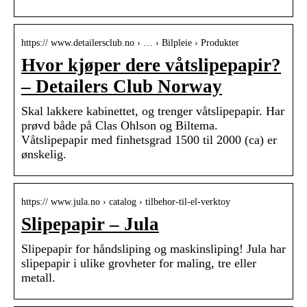
https:// www.detailersclub.no › … › Bilpleie › Produkter
Hvor kjøper dere våtslipepapir?
– Detailers Club Norway
Skal lakkere kabinettet, og trenger våtslipepapir. Har
prøvd både på Clas Ohlson og Biltema.
Våtslipepapir med finhetsgrad 1500 til 2000 (ca) er
ønskelig.
https:// www.jula.no › catalog › tilbehor-til-el-verktoy
Slipepapir – Jula
Slipepapir for håndsliping og maskinsliping! Jula har
slipepapir i ulike grovheter for maling, tre eller
metall.