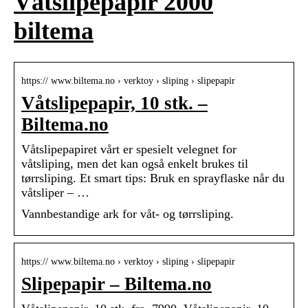
Våtslipepapir 2000
biltema
https:// www.biltema.no › verktoy › sliping › slipepapir
Våtslipepapir, 10 stk. –
Biltema.no
Våtslipepapiret vårt er spesielt velegnet for
våtsliping, men det kan også enkelt brukes til
tørrsliping. Et smart tips: Bruk en sprayflaske når du
våtsliper – …
Vannbestandige ark for våt- og tørrsliping.
https:// www.biltema.no › verktoy › sliping › slipepapir
Slipepapir – Biltema.no