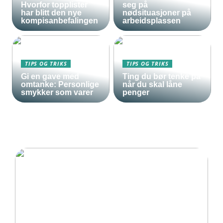
Hvorfor topplister
seg på
har blitt den nye
nødsituasjoner på
kompisanbefalingen
arbeidsplassen
TIPS OG TRIKS
TIPS OG TRIKS
Gi en gave med
Ting du bør tenke på
omtanke: Personlige
når du skal låne
smykker som varer
penger