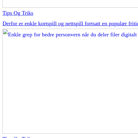
Tips Og Triks
Derfor er enkle kortspill og nettspill fortsatt en populær friti