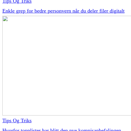
Tips Og Triks
Enkle grep for bedre personvern når du deler filer digitalt
Tips Og Triks
Hvorfor topplister har blitt den nye kompisanbefalingen