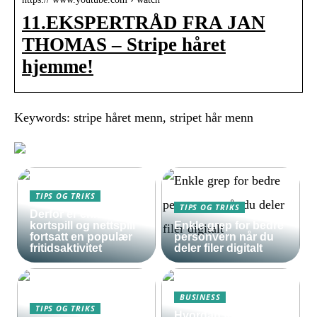
11.EKSPERTRÅD FRA JAN
THOMAS – Stripe håret
hjemme!
Keywords: stripe håret menn, stripet hår menn
TIPS OG TRIKS
TIPS OG TRIKS
Derfor er enkle
kortspill og nettspill
Enkle grep for bedre
fortsatt en populær
personvern når du
fritidsaktivitet
deler filer digitalt
BUSINESS
TIPS OG TRIKS
Hvordan forberede