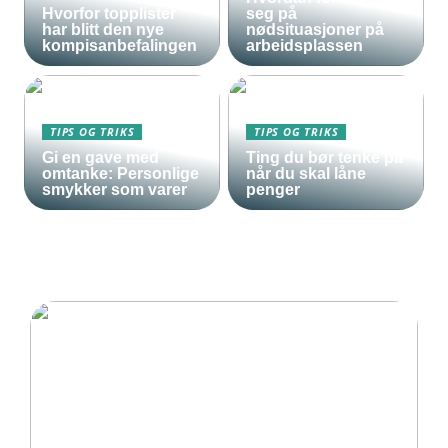
Hvorfor topplister
seg på
har blitt den nye
nødsituasjoner på
kompisanbefalingen
arbeidsplassen
TIPS OG TRIKS
TIPS OG TRIKS
Gi en gave med
Ting du bør tenke på
omtanke: Personlige
når du skal låne
smykker som varer
penger