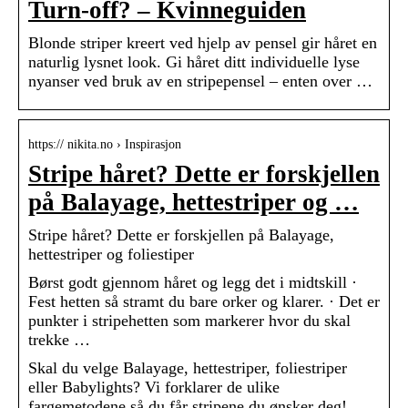
Turn-off? – Kvinneguiden
Blonde striper kreert ved hjelp av pensel gir håret en
naturlig lysnet look. Gi håret ditt individuelle lyse
nyanser ved bruk av en stripepensel – enten over …
https:// nikita.no › Inspirasjon
Stripe håret? Dette er forskjellen
på Balayage, hettestriper og …
Stripe håret? Dette er forskjellen på Balayage,
hettestriper og foliestiper
Børst godt gjennom håret og legg det i midtskill ·
Fest hetten så stramt du bare orker og klarer. · Det er
punkter i stripehetten som markerer hvor du skal
trekke …
Skal du velge Balayage, hettestriper, foliestriper
eller Babylights? Vi forklarer de ulike
fargemetodene så du får stripene du ønsker deg!