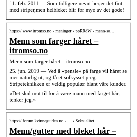
11. feb. 2011 — Som tidligere nevnt her,er det fint
med striper,men helbleket blir for mye av det gode!
https:// www.itromso.no › meninger › ppRRdW › menn-so…
Menn som farger håret –
itromso.no
Menn som farger håret – itromso.no
25. jun. 2019 — Ved å «pensle» på farge vil håret se
mer naturlig ut, og få et solkysset preg.
Stripeteknikken er veldig populær blant våre kunder.
«Det skal mot til for å være mann med farget hår,
tenker jeg.»
https:// forum.kvinneguiden.no › … › Seksualitet
Menn/gutter med bleket hår –