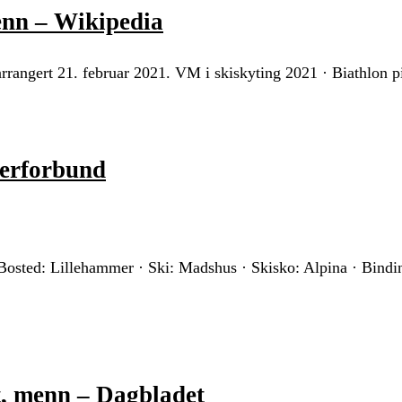
enn – Wikipedia
arrangert 21. februar 2021. VM i skiskyting 2021 · Biathlon p
terforbund
osted: Lillehammer · Ski: Madshus · Skisko: Alpina · Binding
t, menn – Dagbladet