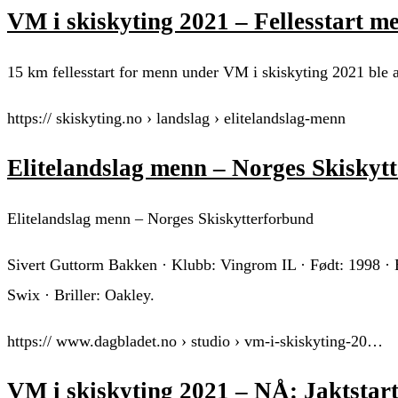
VM i skiskyting 2021 – Fellesstart m
15 km fellesstart for menn under VM i skiskyting 2021 ble 
https:// skiskyting.no › landslag › elitelandslag-menn
Elitelandslag menn – Norges Skiskyt
Elitelandslag menn – Norges Skiskytterforbund
Sivert Guttorm Bakken · Klubb: Vingrom IL · Født: 1998 · B
Swix · Briller: Oakley.
https:// www.dagbladet.no › studio › vm-i-skiskyting-20…
VM i skiskyting 2021 – NÅ: Jaktstar