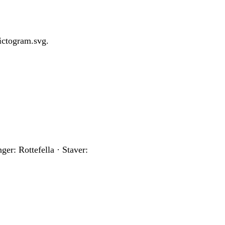
ictogram.svg.
er: Rottefella · Staver: