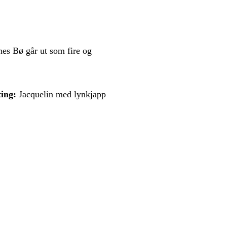
nes Bø går ut som fire og
ting:
Jacquelin med lynkjapp