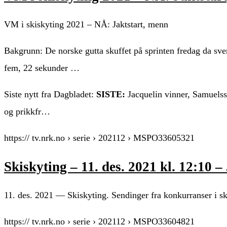
VM i skiskyting 2021 – NÅ: Jaktstart, menn
Bakgrunn: De norske gutta skuffet på sprinten fredag da sv
fem, 22 sekunder …
Siste nytt fra Dagbladet:
SISTE:
Jacquelin vinner, Samuelsso
og prikkfr…
https:// tv.nrk.no › serie › 202112 › MSPO33605321
Skiskyting – 11. des. 2021 kl. 12:10
11. des. 2021 — Skiskyting. Sendinger fra konkurranser i sk
https:// tv.nrk.no › serie › 202112 › MSPO33604821