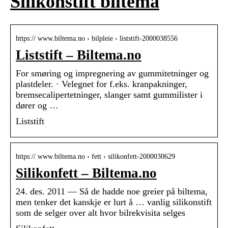
Silikonstift biltema
https:// www.biltema.no › bilpleie › liststift-2000038556
Liststift – Biltema.no
For smøring og impregnering av gummitetninger og
plastdeler. · Velegnet for f.eks. kranpakninger,
bremsecalipertetninger, slanger samt gummilister i
dører og …
Liststift
https:// www.biltema.no › fett › silikonfett-2000030629
Silikonfett – Biltema.no
24. des. 2011 — Så de hadde noe greier på biltema,
men tenker det kanskje er lurt å … vanlig silikonstift
som de selger over alt hvor bilrekvisita selges