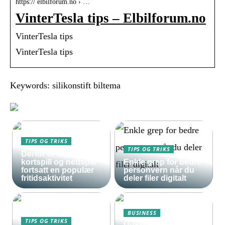
https:// elbilforum.no › …
VinterTesla tips – Elbilforum.no
VinterTesla tips
VinterTesla tips
Keywords: silikonstift biltema
TIPS OG TRIKS
TIPS OG TRIKS
Derfor er enkle
kortspill og nettspill
Enkle grep for bedre
fortsatt en populær
personvern når du
fritidsaktivitet
deler filer digitalt
BUSINESS
TIPS OG TRIKS