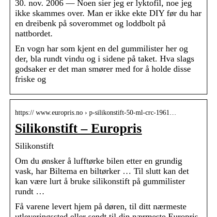
30. nov. 2006 — Noen sier jeg er lyktofil, noe jeg
ikke skammes over. Man er ikke ekte DIY før du har
en dreibenk på soverommet og loddbolt på
nattbordet.
En vogn har som kjent en del gummilister her og
der, bla rundt vindu og i sidene på taket. Hva slags
godsaker er det man smører med for å holde disse
friske og
https:// www.europris.no › p-silikonstift-50-ml-crc-1961…
Silikonstift – Europris
Silikonstift
Om du ønsker å lufftørke bilen etter en grundig
vask, har Biltema en biltørker … Til slutt kan det
kan være lurt å bruke silikonstift på gummilister
rundt …
Få varene levert hjem på døren, til ditt nærmeste
utleveringssted eller sendt til din nærmeste Europris-