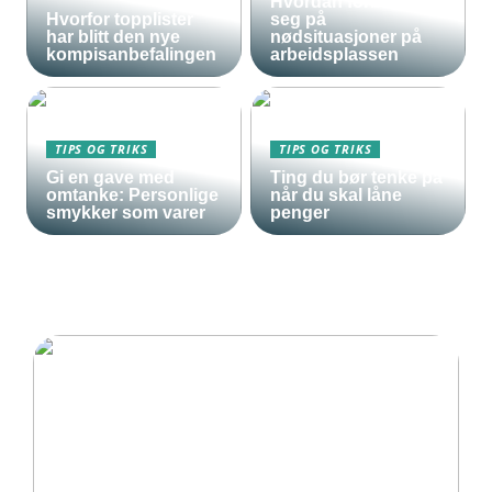
Hvordan forberede
Hvorfor topplister
seg på
har blitt den nye
nødsituasjoner på
kompisanbefalingen
arbeidsplassen
TIPS OG TRIKS
TIPS OG TRIKS
Gi en gave med
Ting du bør tenke på
omtanke: Personlige
når du skal låne
smykker som varer
penger