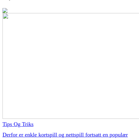
Tips Og Triks
Derfor er enkle kortspill og nettspill fortsatt en populær