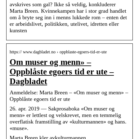
avskrives som gal? Ikke så veldig, konkluderer
Marta Breen. Kvinnekampen har i stor grad handlet
om å bryte seg inn i menns lukkede rom – enten det
er arbeidslivet, politikken, utelivet, idretten eller
kunsten
https:// www.dagbladet.no › oppblaste-egoers-tid-er-ute
Om muser og menn» –
Oppblåste egoers tid er ute –
Dagbladet
Anmeldelse: Marta Breen – «Om muser og menn» –
Oppblåste egoers tid er ute
26. apr. 2019 — Sakprosaboka «Om muser og
menn» er lettlest og velskrevet, men en temmelig
overflatisk framstilling av «kulturmannen» og hans.
«muse».
Marta Breen kler avkulturmannen.