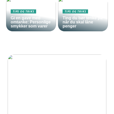
TIPS OG TRIKS
TIPS OG TRIKS
Gi en gave med
Ting du bør tenke på
omtanke: Personlige
når du skal låne
smykker som varer
penger