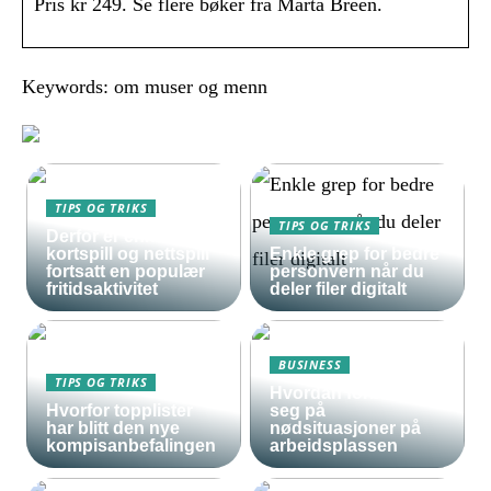
Pris kr 249. Se flere bøker fra Marta Breen.
Keywords: om muser og menn
TIPS OG TRIKS
TIPS OG TRIKS
Derfor er enkle
kortspill og nettspill
Enkle grep for bedre
fortsatt en populær
personvern når du
fritidsaktivitet
deler filer digitalt
BUSINESS
TIPS OG TRIKS
Hvordan forberede
Hvorfor topplister
seg på
har blitt den nye
nødsituasjoner på
kompisanbefalingen
arbeidsplassen