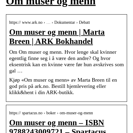
Om muser og menn
https:// www.ark.no › … › Dokumentar › Debatt
Om muser og menn | Marta
Breen | ARK Bokhandel
Om Om muser og menn. Hvor lenge skal kvinner
egentlig finne seg i å være den andre? Og hvor
eksentrisk kan en kvinne være før hun avskrives som
gal …
Kjøp «Om muser og menn» av Marta Breen til en
god pris på ark.no. Bestill hjemlevering eller
klikk&hent i din ARK-butikk.
https:// spartacus.no › boker › om-muser-og-menn
Om muser og menn – ISBN
9788243009721 – Spartacus