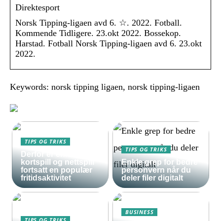
Direktesport
Norsk Tipping-ligaen avd 6. ☆. 2022. Fotball.
Kommende Tidligere. 23.okt 2022. Bossekop.
Harstad. Fotball Norsk Tipping-ligaen avd 6. 23.okt
2022.
Keywords: norsk tipping ligaen, norsk tipping-ligaen
TIPS OG TRIKS
TIPS OG TRIKS
Derfor er enkle
kortspill og nettspill
Enkle grep for bedre
fortsatt en populær
personvern når du
fritidsaktivitet
deler filer digitalt
BUSINESS
TIPS OG TRIKS