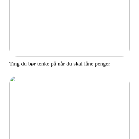
Ting du bør tenke på når du skal låne penger