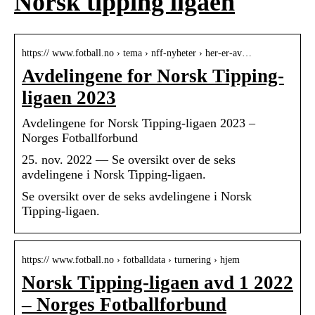
Norsk tipping ligaen
https:// www.fotball.no › tema › nff-nyheter › her-er-av…
Avdelingene for Norsk Tipping-
ligaen 2023
Avdelingene for Norsk Tipping-ligaen 2023 –
Norges Fotballforbund
25. nov. 2022 — Se oversikt over de seks
avdelingene i Norsk Tipping-ligaen.
Se oversikt over de seks avdelingene i Norsk
Tipping-ligaen.
https:// www.fotball.no › fotballdata › turnering › hjem
Norsk Tipping-ligaen avd 1 2022
– Norges Fotballforbund