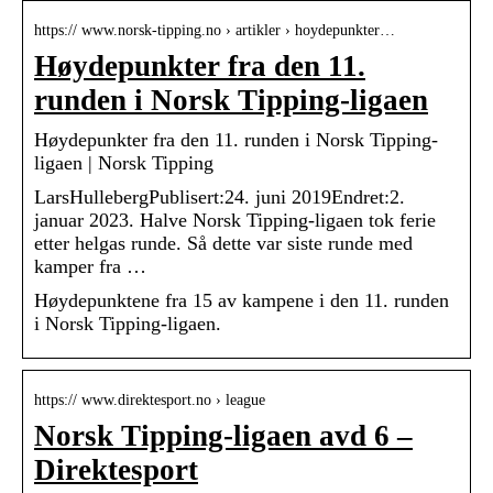
https:// www.norsk-tipping.no › artikler › hoydepunkter…
Høydepunkter fra den 11.
runden i Norsk Tipping-ligaen
Høydepunkter fra den 11. runden i Norsk Tipping-
ligaen | Norsk Tipping
LarsHullebergPublisert:24. juni 2019Endret:2.
januar 2023. Halve Norsk Tipping-ligaen tok ferie
etter helgas runde. Så dette var siste runde med
kamper fra …
Høydepunktene fra 15 av kampene i den 11. runden
i Norsk Tipping-ligaen.
https:// www.direktesport.no › league
Norsk Tipping-ligaen avd 6 –
Direktesport