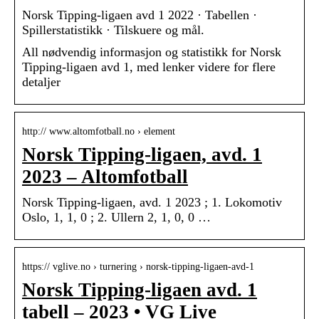
Norsk Tipping-ligaen avd 1 2022 · Tabellen ·
Spillerstatistikk · Tilskuere og mål.
All nødvendig informasjon og statistikk for Norsk
Tipping-ligaen avd 1, med lenker videre for flere
detaljer
http:// www.altomfotball.no › element
Norsk Tipping-ligaen, avd. 1
2023 – Altomfotball
Norsk Tipping-ligaen, avd. 1 2023 ; 1. Lokomotiv
Oslo, 1, 1, 0 ; 2. Ullern 2, 1, 0, 0 …
https:// vglive.no › turnering › norsk-tipping-ligaen-avd-1
Norsk Tipping-ligaen avd. 1
tabell – 2023 • VG Live