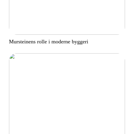
Mursteinens rolle i moderne byggeri