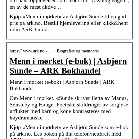
om hans opplevelser som leder for “Osvaldgjengen”,
en av de mest aktive …
Kjøp «Menn i mørket» av Asbjørn Sunde til en god
pris på ark.no. Bestill hjemlevering eller klikk&hent
i din ARK-butikk.
https:// www.ark.no › … › Biografier og memoarer
Menn i mørket (e-bok) | Asbjørn
Sunde – ARK Bokhandel
Menn i mørket (e-bok) | Asbjørn Sunde | ARK
Bokhandel
Om Menn i mørket. «Sunde skriver fletta av Manus,
Sønsteby og Hauge. Poetiske skildringer av sorgløse
utflukter med barn og kone kontrasteres med
høydramatiske …
Kjøp «Menn i mørket» av Asbjørn Sunde som e-bok
på ark.no. Les boken på din telefon/nettbrett med