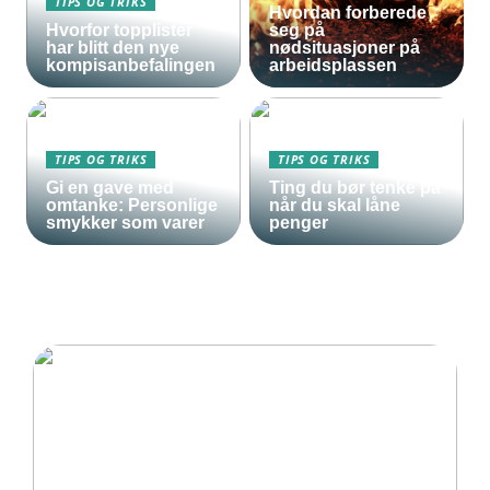
TIPS OG TRIKS
Hvordan forberede
Hvorfor topplister
seg på
har blitt den nye
nødsituasjoner på
kompisanbefalingen
arbeidsplassen
TIPS OG TRIKS
TIPS OG TRIKS
Gi en gave med
Ting du bør tenke på
omtanke: Personlige
når du skal låne
smykker som varer
penger