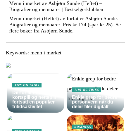
Menn i mørket av Asbjørn Sunde (Heftet) –
Biografier og memoarer | Bestselgerklubben
Menn i mørket (Heftet) av forfatter Asbjørn Sunde.
Biografier og memoarer. Pris kr 174 (spar kr 25). Se
flere bøker fra Asbjørn Sunde.
Keywords: menn i mørket
TIPS OG TRIKS
TIPS OG TRIKS
Derfor er enkle
kortspill og nettspill
Enkle grep for bedre
fortsatt en populær
personvern når du
fritidsaktivitet
deler filer digitalt
BUSINESS