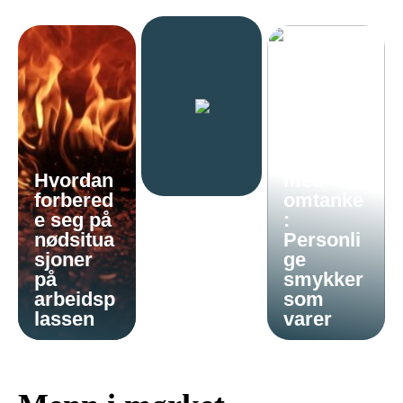
Gi en
gave
Hvordan
med
forbered
omtanke
e seg på
:
nødsitua
Personli
sjoner
ge
på
smykker
arbeidsp
som
lassen
varer