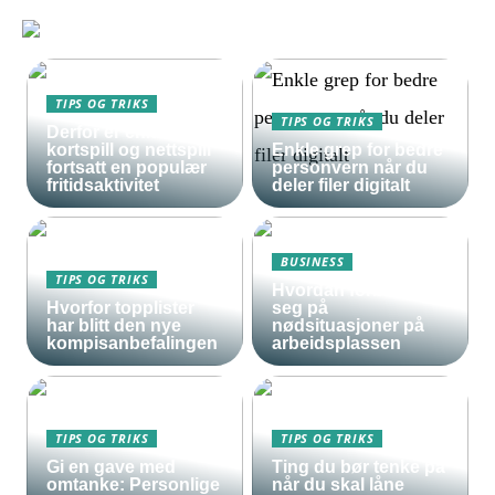
TIPS OG TRIKS
TIPS OG TRIKS
Derfor er enkle
kortspill og nettspill
Enkle grep for bedre
fortsatt en populær
personvern når du
fritidsaktivitet
deler filer digitalt
BUSINESS
TIPS OG TRIKS
Hvordan forberede
Hvorfor topplister
seg på
har blitt den nye
nødsituasjoner på
kompisanbefalingen
arbeidsplassen
TIPS OG TRIKS
TIPS OG TRIKS
Gi en gave med
Ting du bør tenke på
omtanke: Personlige
når du skal låne