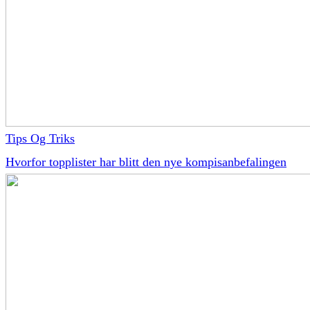
Tips Og Triks
Hvorfor topplister har blitt den nye kompisanbefalingen