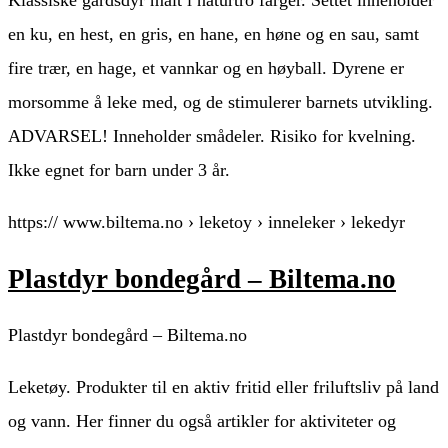
Klassiske gårdsdyr malt i naturtro farger. Settet inneholder
en ku, en hest, en gris, en hane, en høne og en sau, samt
fire trær, en hage, et vannkar og en høyball. Dyrene er
morsomme å leke med, og de stimulerer barnets utvikling.
ADVARSEL! Inneholder smådeler. Risiko for kvelning.
Ikke egnet for barn under 3 år.
https:// www.biltema.no › leketoy › inneleker › lekedyr
Plastdyr bondegård – Biltema.no
Plastdyr bondegård – Biltema.no
Leketøy. Produkter til en aktiv fritid eller friluftsliv på land
og vann. Her finner du også artikler for aktiviteter og