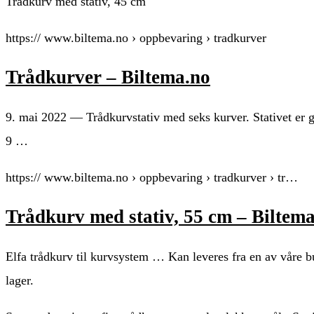
Trådkurv med stativ, 45 cm
https:// www.biltema.no › oppbevaring › tradkurver
Trådkurver – Biltema.no
9. mai 2022 — Trådkurvstativ med seks kurver. Stativet er gu
9 …
https:// www.biltema.no › oppbevaring › tradkurver › tr…
Trådkurv med stativ, 55 cm – Biltem
Elfa trådkurv til kurvsystem … Kan leveres fra en av våre b
lager.