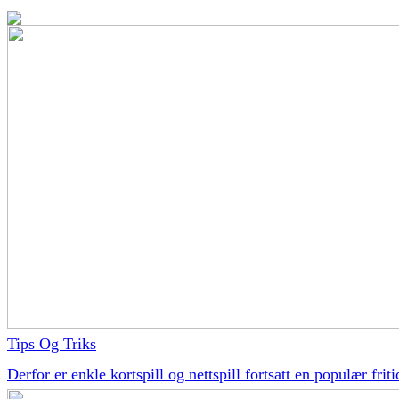
Tips Og Triks
Derfor er enkle kortspill og nettspill fortsatt en populær friti