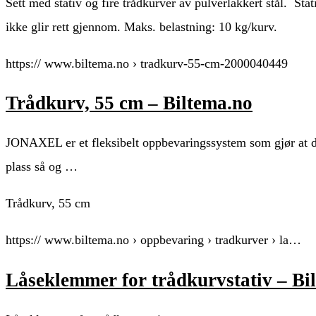
Sett med stativ og fire trådkurver av pulverlakkert stål. St
ikke glir rett gjennom. Maks. belastning: 10 kg/kurv.
https:// www.biltema.no › tradkurv-55-cm-2000040449
Trådkurv, 55 cm – Biltema.no
JONAXEL er et fleksibelt oppbevaringssystem som gjør at d
plass så og …
Trådkurv, 55 cm
https:// www.biltema.no › oppbevaring › tradkurver › la…
Låseklemmer for trådkurvstativ – Bi