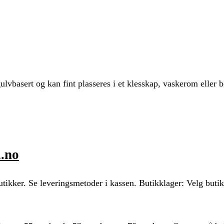
lvbasert og kan fint plasseres i et klesskap, vaskerom eller 
a.no
utikker. Se leveringsmetoder i kassen. Butikklager: Velg buti