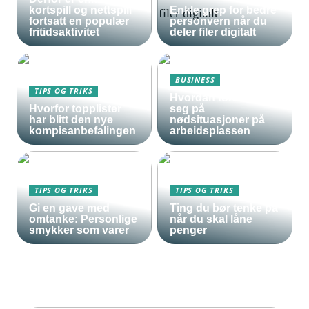
kortspill og nettspill
Enkle grep for bedre
fortsatt en populær
personvern når du
fritidsaktivitet
deler filer digitalt
BUSINESS
TIPS OG TRIKS
Hvordan forberede
Hvorfor topplister
seg på
har blitt den nye
nødsituasjoner på
kompisanbefalingen
arbeidsplassen
TIPS OG TRIKS
TIPS OG TRIKS
Gi en gave med
Ting du bør tenke på
omtanke: Personlige
når du skal låne
smykker som varer
penger