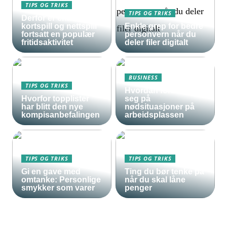
TIPS OG TRIKS
TIPS OG TRIKS
Derfor er enkle
kortspill og nettspill
Enkle grep for bedre
fortsatt en populær
personvern når du
fritidsaktivitet
deler filer digitalt
BUSINESS
TIPS OG TRIKS
Hvordan forberede
Hvorfor topplister
seg på
har blitt den nye
nødsituasjoner på
kompisanbefalingen
arbeidsplassen
TIPS OG TRIKS
TIPS OG TRIKS
Gi en gave med
Ting du bør tenke på
omtanke: Personlige
når du skal låne
smykker som varer
penger