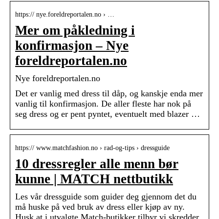
https:// nye.foreldreportalen.no › …
Mer om påkledning i
konfirmasjon – Nye
foreldreportalen.no
Nye foreldreportalen.no
Det er vanlig med dress til dåp, og kanskje enda mer
vanlig til konfirmasjon. De aller fleste har nok på
seg dress og er pent pyntet, eventuelt med blazer …
https:// www.matchfashion.no › rad-og-tips › dressguide
10 dressregler alle menn bør
kunne | MATCH nettbutikk
Les vår dressguide som guider deg gjennom det du
må huske på ved bruk av dress eller kjøp av ny.
Husk at i utvalgte Match-butikker tilbyr vi skredder