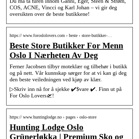
Du må ta turen innom Ganni, Eger, Steen & Strøm,
COS, ACNE, Vincci og Karl Johan – vi gir deg
oversikten over de beste butikkene!
https:// www.foroslolovers.com › beste › store-butikker-…
Beste Store Butikker For Menn
Oslo I Nærheten Av Deg
Ferner Jacobsen tilbyr moteklær og tilbehør i butikk
og på nett. Vår kunnskap sørger for at vi kan gi deg
den beste veiledningen ved kjøp av klær.
▷Skriv inn nå for å sjekke ✔️$vare ✔️. Finn ut på
For Oslo Lovers🛫!
https:// www.huntinglodge.no › pages › oslo-store
Hunting Lodge Oslo
Grünerløkka | Premium Sko og