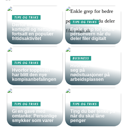
TIPS OG TRIKS
TIPS OG TRIKS
Derfor er enkle
kortspill og nettspill
Enkle grep for bedre
fortsatt en populær
personvern når du
fritidsaktivitet
deler filer digitalt
BUSINESS
TIPS OG TRIKS
Hvordan forberede
Hvorfor topplister
seg på
har blitt den nye
nødsituasjoner på
kompisanbefalingen
arbeidsplassen
TIPS OG TRIKS
TIPS OG TRIKS
Gi en gave med
Ting du bør tenke på
omtanke: Personlige
når du skal låne
smykker som varer
penger