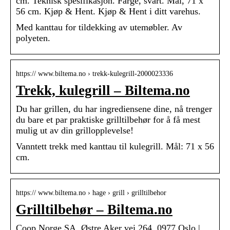
cm. Teknisk spesifikasjon. Farge, svart. Mål, 71 x
56 cm. Kjøp & Hent. Kjøp & Hent i ditt varehus.
Med kanttau for tildekking av utemøbler. Av
polyeten.
https:// www.biltema.no › trekk-kulegrill-2000023336
Trekk, kulegrill – Biltema.no
Du har grillen, du har ingrediensene dine, nå trenger
du bare et par praktiske grilltilbehør for å få mest
mulig ut av din grillopplevelse!
Vanntett trekk med kanttau til kulegrill. Mål: 71 x 56
cm.
https:// www.biltema.no › hage › grill › grilltilbehor
Grilltilbehør – Biltema.no
Coop Norge SA, Østre Aker vei 264, 0977 Oslo |