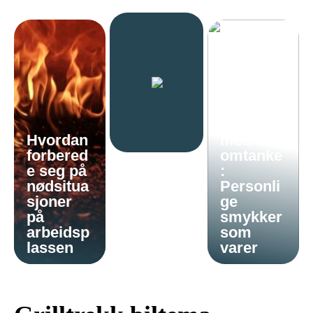
Gi en
gave
Hvordan
med
forbered
omtanke
e seg på
:
nødsitua
Personli
sjoner
ge
på
smykker
arbeidsp
som
lassen
varer