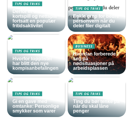
TIPS OG TRIKS
TIPS OG TRIKS
Derfor er enkle
kortspill og nettspill
Enkle grep for bedre
fortsatt en populær
personvern når du
fritidsaktivitet
deler filer digitalt
BUSINESS
TIPS OG TRIKS
Hvordan forberede
Hvorfor topplister
seg på
har blitt den nye
nødsituasjoner på
kompisanbefalingen
arbeidsplassen
TIPS OG TRIKS
TIPS OG TRIKS
Gi en gave med
Ting du bør tenke på
omtanke: Personlige
når du skal låne
smykker som varer
penger