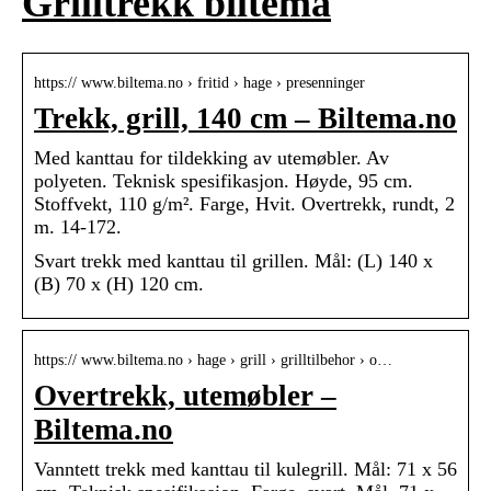
Grilltrekk biltema
https:// www.biltema.no › fritid › hage › presenninger
Trekk, grill, 140 cm – Biltema.no
Med kanttau for tildekking av utemøbler. Av
polyeten. Teknisk spesifikasjon. Høyde, 95 cm.
Stoffvekt, 110 g/m². Farge, Hvit. Overtrekk, rundt, 2
m. 14-172.
Svart trekk med kanttau til grillen. Mål: (L) 140 x
(B) 70 x (H) 120 cm.
https:// www.biltema.no › hage › grill › grilltilbehor › o…
Overtrekk, utemøbler –
Biltema.no
Vanntett trekk med kanttau til kulegrill. Mål: 71 x 56