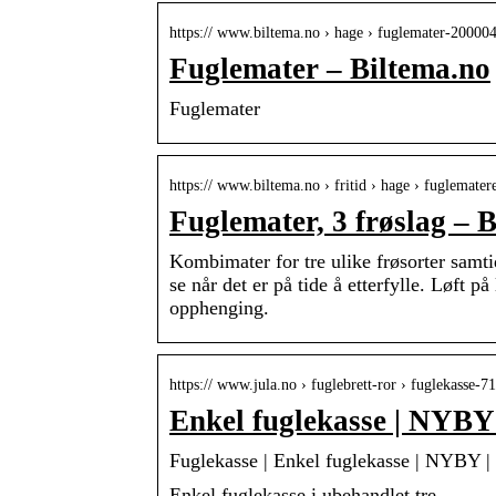
https:// www.biltema.no › hage › fuglemater-20000
Fuglemater – Biltema.no
Fuglemater
https:// www.biltema.no › fritid › hage › fuglemater
Fuglemater, 3 frøslag – 
Kombimater for tre ulike frøsorter samti
se når det er på tide å etterfylle. Løft p
opphenging.
https:// www.jula.no › fuglebrett-ror › fuglekasse-7
Enkel fuglekasse | NYBY
Fuglekasse | Enkel fuglekasse | NYBY | 
Enkel fuglekasse i ubehandlet tre.