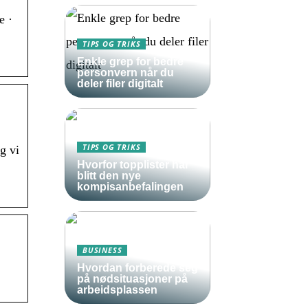
e ·
TIPS OG TRIKS
Enkle grep for bedre
personvern når du
deler filer digitalt
TIPS OG TRIKS
g vi
Hvorfor topplister har
blitt den nye
kompisanbefalingen
BUSINESS
Hvordan forberede seg
på nødsituasjoner på
arbeidsplassen