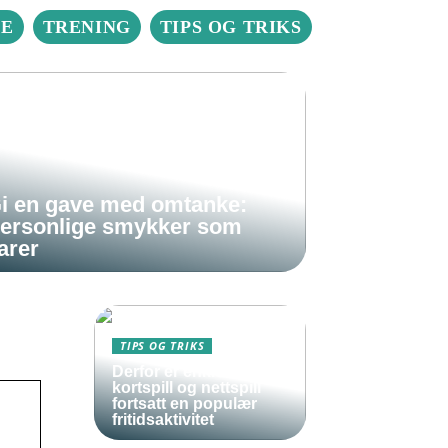
IE
TRENING
TIPS OG TRIKS
i en gave med omtanke:
ersonlige smykker som
arer
TIPS OG TRIKS
Derfor er enkle
kortspill og nettspill
fortsatt en populær
fritidsaktivitet