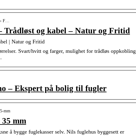
a › F…
Trådløst og kabel – Natur og Fritid
el | Natur og Fritid
rrelser. Svart/hvitt og farger, mulighet for trådløs oppkoblin
.
o – Ekspert på bolig til fugler
-35-mm
s 35 mm
sne å bygge fuglekasser selv. Nils fuglehus byggesett er