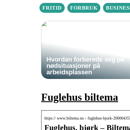
FRITID
FORBRUK
BUSINES
Hvordan forberede seg på
nødsituasjoner på
arbeidsplassen
Fuglehus biltema
https:// www.biltema.no › fuglehus-bjork-20000435
Fuglehus, bjørk – Biltem