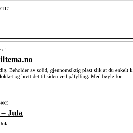
40717
e › f…
Biltema.no
dig. Beholder av solid, gjennomsiktig plast slik at du enkelt 
å lokket og brett det til siden ved påfylling. Med bøyle for
14005
 – Jula
Jula