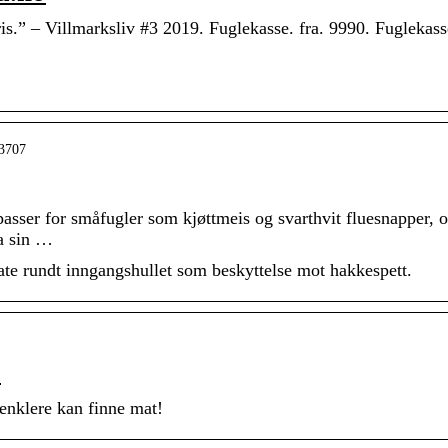
ris.” – Villmarksliv #3 2019. Fuglekasse. fra. 9990. Fuglekass
23707
 passer for småfugler som kjøttmeis og svarthvit fluesnapper, o
ma sin …
te rundt inngangshullet som beskyttelse mot hakkespett.
o
 enklere kan finne mat!