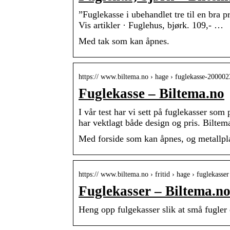
”Fuglekasse i ubehandlet tre til en bra p
Vis artikler · Fuglehus, bjørk. 109,- …
Med tak som kan åpnes.
https:// www.biltema.no › hage › fuglekasse-20000
Fuglekasse – Biltema.no
I vår test har vi sett på fuglekasser som
har vektlagt både design og pris. Bilte
Med forside som kan åpnes, og metallpla
https:// www.biltema.no › fritid › hage › fuglekasser
Fuglekasser – Biltema.n
Heng opp fulgekasser slik at små fugler