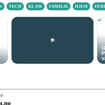
S
TECH
KLÆR
FAMILIE
HJEM
FER
G
P
v
54
a.no