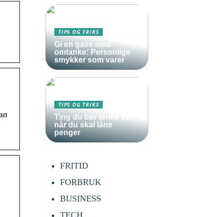
TIPS OG TRIKS
Gi en gave med
omtanke: Personlige
smykker som varer
TIPS OG TRIKS
kan
Ting du bør tenke på
når du skal låne
penger
FRITID
FORBRUK
BUSINESS
TECH