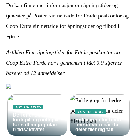
Du kan finne mer informasjon om åpningstider og
tjenester på Posten sin nettside for Førde postkontor og
Coop Extra sin nettside for åpningstider og tilbud i
Førde.
Artiklen Finn åpningstider for Førde postkontor og
Coop Extra Førde har i gennemsnit fået
3.9
stjerner
baseret på
12
anmeldelser
TIPS OG TRIKS
TIPS OG TRIKS
Derfor er enkle
kortspill og nettspill
Enkle grep for bedre
fortsatt en populær
personvern når du
fritidsaktivitet
deler filer digitalt