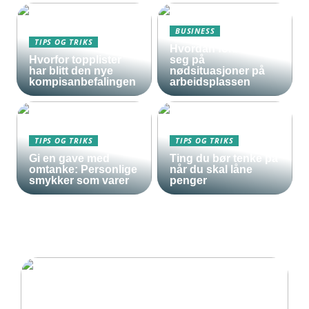
BUSINESS
TIPS OG TRIKS
Hvordan forberede
Hvorfor topplister
seg på
har blitt den nye
nødsituasjoner på
kompisanbefalingen
arbeidsplassen
TIPS OG TRIKS
TIPS OG TRIKS
Gi en gave med
Ting du bør tenke på
omtanke: Personlige
når du skal låne
smykker som varer
penger