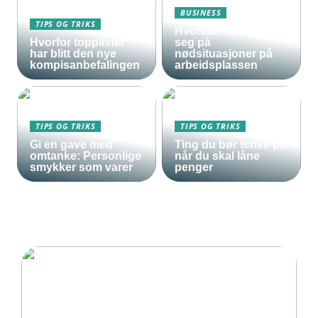
BUSINESS
TIPS OG TRIKS
Hvordan forberede
Hvorfor topplister
seg på
har blitt den nye
nødsituasjoner på
kompisanbefalingen
arbeidsplassen
TIPS OG TRIKS
TIPS OG TRIKS
Gi en gave med
Ting du bør tenke på
omtanke: Personlige
når du skal låne
smykker som varer
penger