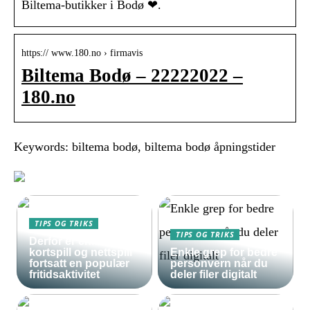
Biltema-butikker i Bodø ❤.
https:// www.180.no › firmavis
Biltema Bodø – 22222022 –
180.no
Keywords: biltema bodø, biltema bodø åpningstider
TIPS OG TRIKS
TIPS OG TRIKS
Derfor er enkle
kortspill og nettspill
Enkle grep for bedre
fortsatt en populær
personvern når du
fritidsaktivitet
deler filer digitalt