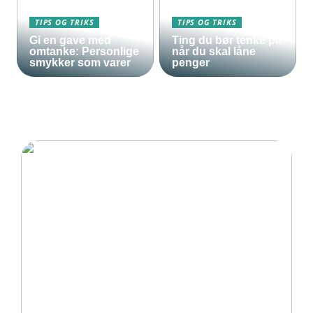
TIPS OG TRIKS
TIPS OG TRIKS
Gi en gave med
Ting du bør tenke på
omtanke: Personlige
når du skal låne
smykker som varer
penger