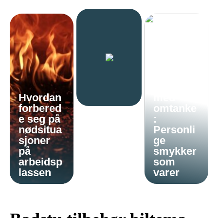
Gi en
gave
Hvordan
med
forbered
omtanke
e seg på
:
nødsitua
Personli
sjoner
ge
på
smykker
arbeidsp
som
lassen
varer