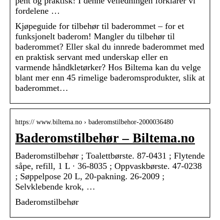
pent og praktisk! I denne veiledningen forklarer vi
fordelene …
Kjøpeguide for tilbehør til baderommet – for et
funksjonelt baderom! Mangler du tilbehør til
baderommet? Eller skal du innrede baderommet med
en praktisk servant med underskap eller en
varmende håndkletørker? Hos Biltema kan du velge
blant mer enn 45 rimelige baderomsprodukter, slik at
baderommet…
https:// www.biltema.no › baderomstilbehor-2000036480
Baderomstilbehør – Biltema.no
Baderomstilbehør ; Toalettbørste. 87-0431 ; Flytende
såpe, refill, 1 L · 36-8035 ; Oppvaskbørste. 47-0238
; Søppelpose 20 L, 20-pakning. 26-2009 ;
Selvklebende krok, …
Baderomstilbehør