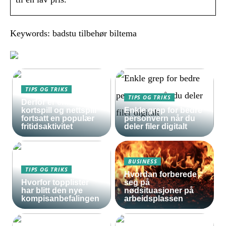
Keywords: badstu tilbehør biltema
TIPS OG TRIKS
TIPS OG TRIKS
Derfor er enkle
kortspill og nettspill
Enkle grep for bedre
fortsatt en populær
personvern når du
fritidsaktivitet
deler filer digitalt
BUSINESS
TIPS OG TRIKS
Hvordan forberede
Hvorfor topplister
seg på
har blitt den nye
nødsituasjoner på
kompisanbefalingen
arbeidsplassen