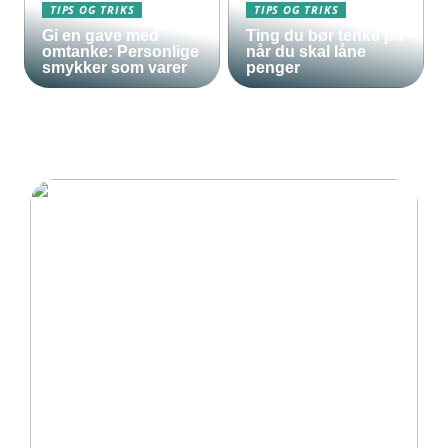
TIPS OG TRIKS
TIPS OG TRIKS
Gi en gave med
Ting du bør tenke på
omtanke: Personlige
når du skal låne
smykker som varer
penger