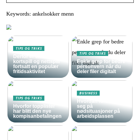
Keywords: ankelsokker menn
TIPS OG TRIKS
TIPS OG TRIKS
Derfor er enkle
kortspill og nettspill
Enkle grep for bedre
fortsatt en populær
personvern når du
fritidsaktivitet
deler filer digitalt
BUSINESS
TIPS OG TRIKS
Hvordan forberede
Hvorfor topplister
seg på
har blitt den nye
nødsituasjoner på
kompisanbefalingen
arbeidsplassen